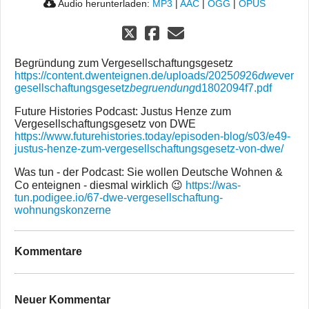
Audio herunterladen:
MP3
|
AAC
|
OGG
|
OPUS
Begründung zum Vergesellschaftungsgesetz
https://content.dwenteignen.de/uploads/2025
09
26
dwe
ver
gesellschaftungsgesetz
begruendung
d1802094f7.pdf
Future Histories Podcast: Justus Henze zum
Vergesellschaftungsgesetz von DWE
https://www.futurehistories.today/episoden-blog/s03/e49-
justus-henze-zum-vergesellschaftungsgesetz-von-dwe/
Was tun - der Podcast: Sie wollen Deutsche Wohnen &
Co enteignen - diesmal wirklich 😉
https://was-
tun.podigee.io/67-dwe-vergesellschaftung-
wohnungskonzerne
Kommentare
Neuer Kommentar