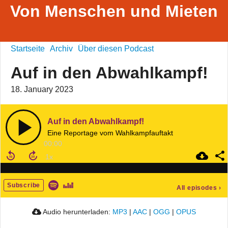
Von Menschen und Mieten
Startseite
Archiv
Über diesen Podcast
Auf in den Abwahlkampf!
18. January 2023
Auf in den Abwahlkampf!
Eine Reportage vom Wahlkampfauftakt
00:00
Subscribe
All episodes
›
Audio herunterladen:
MP3
|
AAC
|
OGG
|
OPUS